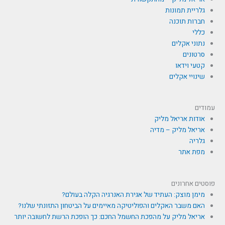
גלריית תמונות
חברות תוכנה
כללי
נתוני אקלים
סרטונים
קטעי וידאו
שינויי אקלים
עמודים
אודות אריאל מליק
אריאל מליק – מדיה
גלריה
מפת אתר
פוסטים אחרונים
מימן מוצק: העתיד של אגירת האנרגיה הקלה בעולם?
האם משבר האקלים והפוליטיקה מאיימים על הביטחון התזונתי שלנו?
אריאל מליק על מהפכת החשמל החכם: כך הופכת הרשת לחשובה יותר