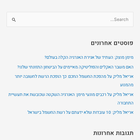
S
e
a
פוסטים אחרונים
r
c
מימן מוצק: העתיד של אגירת האנרגיה הקלה בעולם?
h
האם משבר האקלים והפוליטיקה מאיימים על הביטחון התזונתי שלנו?
f
אריאל מליק על מהפכת החשמל החכם: כך הופכת הרשת לחשובה יותר
o
מהמנוע
r
אריאל מליק על רכבים מונעי מימן: האנרגיה השקטה שכובשת את תעשיית
:
התחבורה
אריאל מליק: 10 עובדות שלא ידעתם על רשת החשמל בישראל
תגובות אחרונות