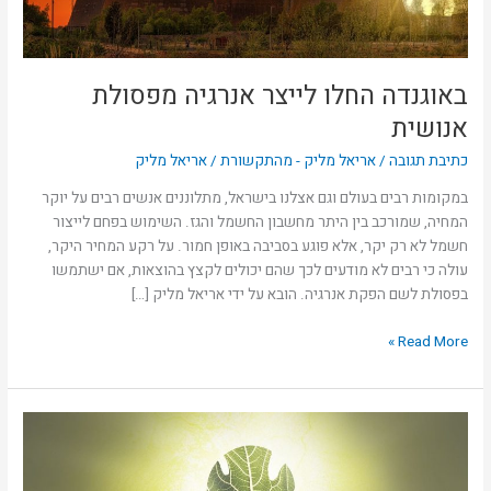
באוגנדה החלו לייצר אנרגיה מפסולת
אנושית
כתיבת תגובה
/
אריאל מליק - מהתקשורת
/
אריאל מליק
במקומות רבים בעולם וגם אצלנו בישראל, מתלוננים אנשים רבים על יוקר
המחיה, שמורכב בין היתר מחשבון החשמל והגז. השימוש בפחם לייצור
חשמל לא רק יקר, אלא פוגע בסביבה באופן חמור. על רקע המחיר היקר,
עולה כי רבים לא מודעים לכך שהם יכולים לקצץ בהוצאות, אם ישתמשו
בפסולת לשם הפקת אנרגיה. הובא על ידי אריאל מליק […]
Read More »
פרס
על
חיסכון