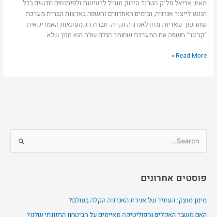
מאת: אריאל מליק הטרנד הירוק מוביל לרעיונות ולפיתוחים חדשים בכל
הנוגע לייצור אנרגיה, ובימים האחרונים נחשפה בארצות הברית מערכת
שתהפוך שאריות מזון לאנרגיה נקייה. חברת הקמעונאות האמריקאית
"קרוגר" חשפה את המערכת שחומר הגלם שלה הוא מזון שלא
Read More »
S
e
a
פוסטים אחרונים
r
c
מימן מוצק: העתיד של אגירת האנרגיה הקלה בעולם?
h
האם משבר האקלים והפוליטיקה מאיימים על הביטחון התזונתי שלנו?