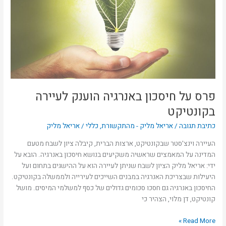
באנרגיה
הוענק
לעיירה
בקונטיקט
פרס על חיסכון באנרגיה הוענק לעיירה
בקונטיקט
כתיבת תגובה
/
אריאל מליק - מהתקשורת
,
כללי
/
אריאל מליק
העיירה וינצ'סטר שבקונטיקט, ארצות הברית, קיבלה ציון לשבח מטעם
המדינה על המאמצים שראשיה משקיעים בנושא חיסכון באנרגיה. הובא על
ידי: אריאל מליק הציון לשבח שניתן לעיירה הוא על ההישגים בתחום ועל
היעילות שבצריכת האנרגיה במבנים השייכים לעירייה ולממשלה בקונטיקט.
החיסכון באנרגיה גם חסכו סכומים גדולים של כסף למשלמי המיסים. מושל
קונטיקט, דן מלוי, הצהיר כי
Read More »