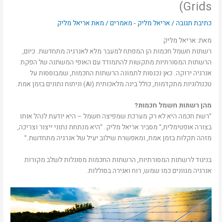
Grids)
כתיבת תגובה
/
אריאל מליק - מאמרים
/ מאת
אריאל מליק
מאת: אריאל מליק
רשתות חשמל חכמות הן המפתח למעבר מלא לאנרגיה מתחדשת. כיום,
הרשתות המסורתיות מתקשות להתמודד עם האופי המשתנה של הפקת
אנרגיה ירוקה. כאן נכנסות לתמונה הרשתות החכמות, שמבוססות על
טכנולוגיות מתקדמות, כולל בינה מלאכותית (AI) וניתוח נתונים בזמן אמת.
מהן רשתות חשמל חכמות?
"רשת חכמה היא לא רק מערכת שמפיצה חשמל – היא יודעת לנהל אותו
בצורה אופטימלית," מסביר אריאל מליק. "היא מנתחת נתוני ייצור וצריכה,
מזהה תקלות בזמן אמת, ומאפשרת שילוב יעיל של אנרגיה מתחדשת."
בניגוד לרשתות המסורתיות, הרשתות החכמות מסוגלות לשלב מקורות
אנרגיה מגוונים כמו שמש, רוח ואגירה בסוללות.