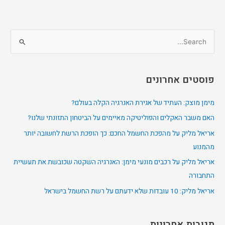
S
e
a
פוסטים אחרונים
r
c
מימן מוצק: העתיד של אגירת האנרגיה הקלה בעולם?
h
האם משבר האקלים והפוליטיקה מאיימים על הביטחון התזונתי שלנו?
f
אריאל מליק על מהפכת החשמל החכם: כך הופכת הרשת לחשובה יותר
o
מהמנוע
r
אריאל מליק על רכבים מונעי מימן: האנרגיה השקטה שכובשת את תעשיית
:
התחבורה
אריאל מליק: 10 עובדות שלא ידעתם על רשת החשמל בישראל
תגובות אחרונות