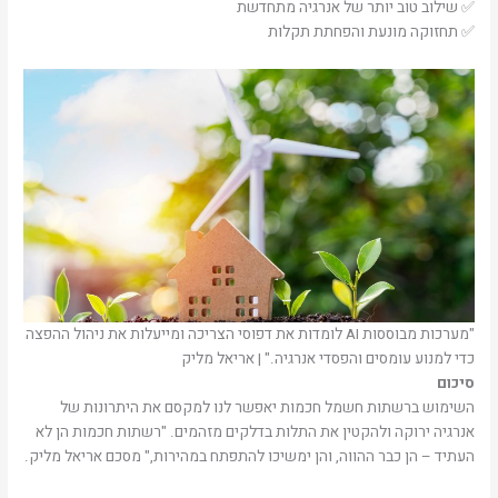
✅ שילוב טוב יותר של אנרגיה מתחדשת
✅ תחזוקה מונעת והפחתת תקלות
"מערכות מבוססות AI לומדות את דפוסי הצריכה ומייעלות את ניהול ההפצה
כדי למנוע עומסים והפסדי אנרגיה." | אריאל מליק
סיכום
השימוש ברשתות חשמל חכמות יאפשר לנו למקסם את היתרונות של
אנרגיה ירוקה ולהקטין את התלות בדלקים מזהמים. "רשתות חכמות הן לא
העתיד – הן כבר ההווה, והן ימשיכו להתפתח במהירות," מסכם אריאל מליק.