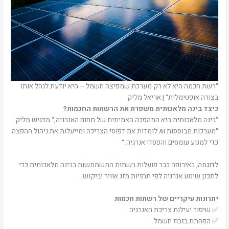
"רשת חכמה היא לא רק מערכת שמפיצה חשמל – היא יודעת לנהל אותו
בצורה אופטימלית" | אריאל מליק
כיצד בינה מלאכותית משפרת את הרשתות החכמות?
"בינה מלאכותית היא המהפכה האמיתית של תחום האנרגיה," מדגיש מליק.
"מערכות מבוססות AI לומדות את דפוסי הצריכה ומייעלות את ניהול ההפצה
כדי למנוע עומסים והפסדי אנרגיה."
לדוגמה, באירופה כבר פועלות רשתות המשתמשות בבינה מלאכותית כדי
לתכנן שינוע אנרגיה לפי תחזיות מזג אוויר וביקוש.
יתרונות עיקריים של רשתות חכמות
✅ שיפור יעילות צריכת האנרגיה
✅ הפחתת בזבוז חשמל