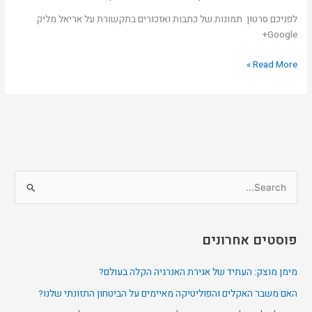
–
כתבות
לפניכם סרטון תמונות של כתבות ואזכורים בתקשורת על אריאל מליק
ואזכורים
Google+
בתקשורת
Read More »
S
e
a
פוסטים אחרונים
r
c
מימן מוצק: העתיד של אגירת האנרגיה הקלה בעולם?
h
האם משבר האקלים והפוליטיקה מאיימים על הביטחון התזונתי שלנו?
f