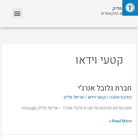
ילוג
תפריט
אריאל מליק
תוכן
אזכורים בתקשורת
קטעי וידאו
חברת גלובל אנרג'י
חברת
גלובל
כתיבת תגובה
/
קטעי וידאו
/
אריאל מליק
אנרג'י
צפו בסרטון תמונות על חברת גלובל אנרג'י – אריאל מליק Google+
Read More »