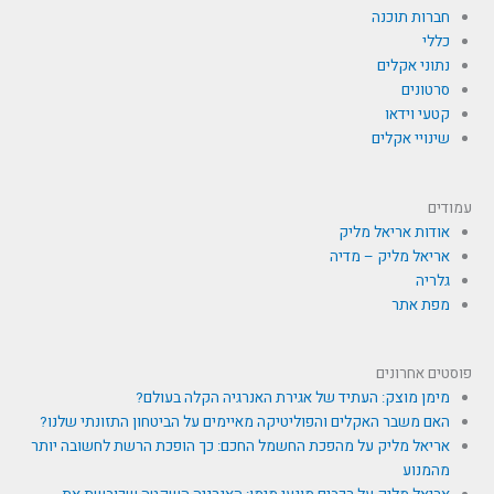
חברות תוכנה
כללי
נתוני אקלים
סרטונים
קטעי וידאו
שינויי אקלים
עמודים
אודות אריאל מליק
אריאל מליק – מדיה
גלריה
מפת אתר
פוסטים אחרונים
מימן מוצק: העתיד של אגירת האנרגיה הקלה בעולם?
האם משבר האקלים והפוליטיקה מאיימים על הביטחון התזונתי שלנו?
אריאל מליק על מהפכת החשמל החכם: כך הופכת הרשת לחשובה יותר
מהמנוע