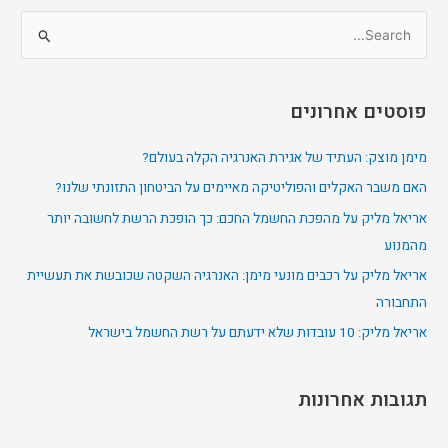
S
e
a
פוסטים אחרונים
r
c
מימן מוצק: העתיד של אגירת האנרגיה הקלה בעולם?
h
האם משבר האקלים והפוליטיקה מאיימים על הביטחון התזונתי שלנו?
f
אריאל מליק על מהפכת החשמל החכם: כך הופכת הרשת לחשובה יותר
o
מהמנוע
r
אריאל מליק על רכבים מונעי מימן: האנרגיה השקטה שכובשת את תעשיית
:
התחבורה
אריאל מליק: 10 עובדות שלא ידעתם על רשת החשמל בישראל
תגובות אחרונות