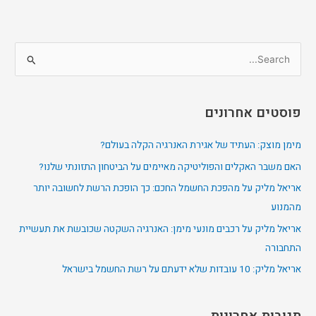
S
e
a
פוסטים אחרונים
r
c
מימן מוצק: העתיד של אגירת האנרגיה הקלה בעולם?
h
האם משבר האקלים והפוליטיקה מאיימים על הביטחון התזונתי שלנו?
f
אריאל מליק על מהפכת החשמל החכם: כך הופכת הרשת לחשובה יותר
o
מהמנוע
r
אריאל מליק על רכבים מונעי מימן: האנרגיה השקטה שכובשת את תעשיית
:
התחבורה
אריאל מליק: 10 עובדות שלא ידעתם על רשת החשמל בישראל