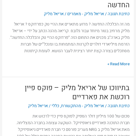
מליק
החדשה
על
כתיבת תגובה
/
אריאל מליק - מאמרים
/
אריאל מליק
פרדוקס
ההיי
מה זה הכלכלה החדשה ? מדוע מתארים את ההיי טק כפרדוקס ? אריאל
טק
מליק מרחיב בטור מיוחד עבור גלובס. קריאה מהנה נכתב על ידי – אריאל
והכלכלה
מליק בארה"ב מכנים את התחום הזה "פרדוקס ההיי טק והכלכלה החדשה".
החדשה
הזרמת מיליארדי דולרים לקרנות המתמחות בו ומנכל"ים של חברות
מסתכלים בצורה קצת יותר רצינית לעבר הנושא. לעומת קיתונות
Read More »
בתיווכו של אריאל מליק – פוקס פיין
בתיווכו
של
רוכשת את פארדיים
אריאל
כתיבת תגובה
/
אריאל מליק - מהתקשורת
,
כללי
/
אריאל מליק
מליק
–
סכום של 100 מיליון דולר הספיק לפוקס פיין כדי לרכוש את
פוקס
חברת התוכנה פארדיים גיאופיזיקל. השקעה עצומה בחברה המצליחה.
פיין
מאת:אריאל מליק ב NRG מעריב פורסם כי חברת פארדיים גיאופיזיקל
רוכשת