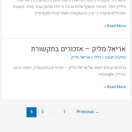
אישרה כי פוקס פיין השלימה את רכישת החברה בסכום כולל של 100
את
מיליון דולר. המחיר משקף עלות ש 5.15 דולר מזומן עבור מניה. מועצת
פארדיים
המנהלים אישרה כי קרן ההשקעות האמריקנית פוקס פיין
Read More »
אריאל מליק – אזכורים בתקשורת
אריאל
מליק
כתיבת תגובה
/
כללי
/
אריאל מליק
–
אזכורים
ברוכים הבאים לאתר על אריאל מליק – אזכורים בתקשורת, האתר כרגע
בתקשורת
בבנייה. Google+
Read More »
6
5
…
1
Previous
→