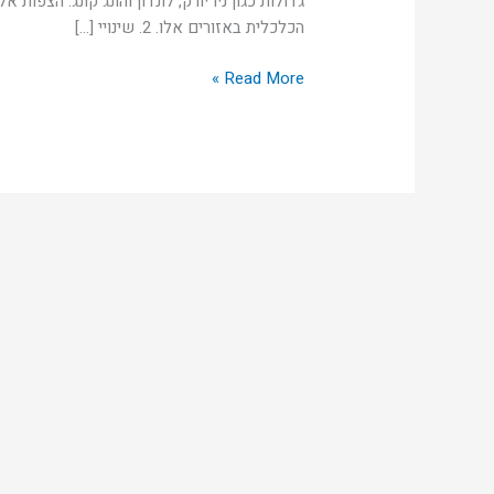
גדולות כגון ניו יורק, לונדון והונג קונג. הצפות
הכלכלית באזורים אלו. 2. שינויי […]
Read More »