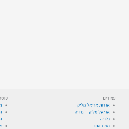
עמודים
פוסט
אודות אריאל מליק
מי
אריאל מליק – מדיה
הא
גלריה
הת
מפת אתר
א