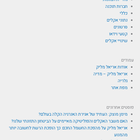
חברות תוכנה
כללי
נתוני אקלים
סרטונים
קטעי וידאו
שינויי אקלים
עמודים
אודות אריאל מליק
אריאל מליק – מדיה
גלריה
מפת אתר
פוסטים אחרונים
מימן מוצק: העתיד של אגירת האנרגיה הקלה בעולם?
האם משבר האקלים והפוליטיקה מאיימים על הביטחון התזונתי שלנו?
אריאל מליק על מהפכת החשמל החכם: כך הופכת הרשת לחשובה יותר
מהמנוע