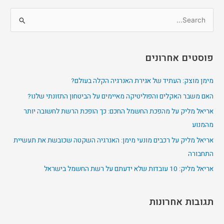
S
e
a
פוסטים אחרונים
r
c
מימן מוצק: העתיד של אגירת האנרגיה הקלה בעולם?
h
האם משבר האקלים והפוליטיקה מאיימים על הביטחון התזונתי שלנו?
f
אריאל מליק על מהפכת החשמל החכם: כך הופכת הרשת לחשובה יותר
o
מהמנוע
r
אריאל מליק על רכבים מונעי מימן: האנרגיה השקטה שכובשת את תעשיית
:
התחבורה
אריאל מליק: 10 עובדות שלא ידעתם על רשת החשמל בישראל
תגובות אחרונות