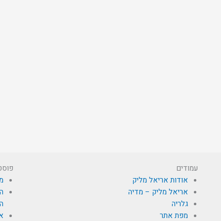
עמודים
פוסט
אודות אריאל מליק
מי
אריאל מליק – מדיה
הא
גלריה
הת
מפת אתר
א