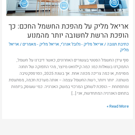
הרשת
לחשובה
יותר
מהמנוע
אריאל מליק על מהפכת החשמל החכם: כך
הופכת הרשת לחשובה יותר מהמנוע
כתיבת תגובה
/
אריאל מליק - גלובל אנרג'י
,
אריאל מליק - מאמרים
/
אריאל
מליק
סוף עידן החשמל הסטטי בעשורים האחרונים, כאשר דיברנו על חשמל,
התמקדנו בשאלות כמו: כמה קילוואט מיוצר, מהי התפוקה של תחנה
מסוימת, או כמה צריכה מכונה אחת. אך בשנת 2025, הפרספקטיבה
משתנה. יותר ויותר, רשת החשמל עצמה – אותה מערכת חכמה, מסתעפת
ומתפתחת – הופכת לשחקן המרכזי במשק האנרגיה. כמי שעוסק ביזמות
בתחום האנרגיה המתחדשת, אני […]
Read More »