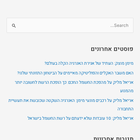
S
e
a
פוסטים אחרונים
r
c
מימן מוצק: העתיד של אגירת האנרגיה הקלה בעולם?
h
האם משבר האקלים והפוליטיקה מאיימים על הביטחון התזונתי שלנו?
f
אריאל מליק על מהפכת החשמל החכם: כך הופכת הרשת לחשובה יותר
o
מהמנוע
r
אריאל מליק על רכבים מונעי מימן: האנרגיה השקטה שכובשת את תעשיית
:
התחבורה
אריאל מליק: 10 עובדות שלא ידעתם על רשת החשמל בישראל
תגובות אחרונות