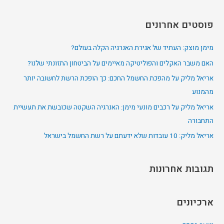
e
a
פוסטים אחרונים
r
c
מימן מוצק: העתיד של אגירת האנרגיה הקלה בעולם?
h
האם משבר האקלים והפוליטיקה מאיימים על הביטחון התזונתי שלנו?
f
אריאל מליק על מהפכת החשמל החכם: כך הופכת הרשת לחשובה יותר
o
מהמנוע
r
אריאל מליק על רכבים מונעי מימן: האנרגיה השקטה שכובשת את תעשיית
:
התחבורה
אריאל מליק: 10 עובדות שלא ידעתם על רשת החשמל בישראל
תגובות אחרונות
ארכיונים