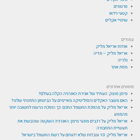
סרטונים
קטעי וידאו
שינויי אקלים
עמודים
אודות אריאל מליק
אריאל מליק – מדיה
גלריה
מפת אתר
פוסטים אחרונים
מימן מוצק: העתיד של אגירת האנרגיה הקלה בעולם?
האם משבר האקלים והפוליטיקה מאיימים על הביטחון התזונתי שלנו?
אריאל מליק על מהפכת החשמל החכם: כך הופכת הרשת לחשובה יותר
מהמנוע
אריאל מליק על רכבים מונעי מימן: האנרגיה השקטה שכובשת את
תעשיית התחבורה
אריאל מליק: 10 עובדות שלא ידעתם על רשת החשמל בישראל