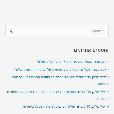
S
e
a
פוסטים אחרונים
r
c
מימן מוצק: העתיד של אגירת האנרגיה הקלה בעולם?
h
האם משבר האקלים והפוליטיקה מאיימים על הביטחון התזונתי שלנו?
f
אריאל מליק על מהפכת החשמל החכם: כך הופכת הרשת לחשובה יותר
o
מהמנוע
r
אריאל מליק על רכבים מונעי מימן: האנרגיה השקטה שכובשת את תעשיית
:
התחבורה
אריאל מליק: 10 עובדות שלא ידעתם על רשת החשמל בישראל