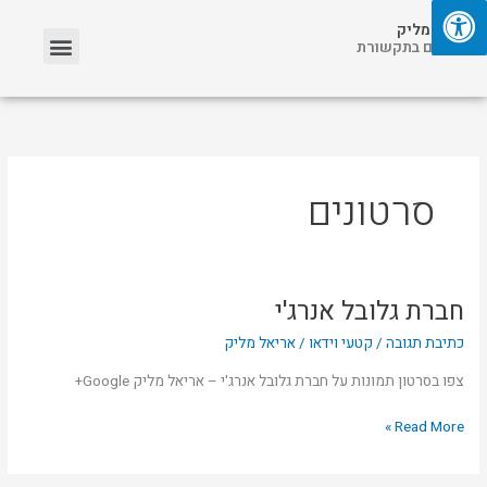
ילוג
תפריט
אריאל מליק
תוכן
אזכורים בתקשורת
סרטונים
חברת גלובל אנרג'י
חברת
גלובל
כתיבת תגובה
/
קטעי וידאו
/
אריאל מליק
אנרג'י
צפו בסרטון תמונות על חברת גלובל אנרג'י – אריאל מליק Google+
Read More »