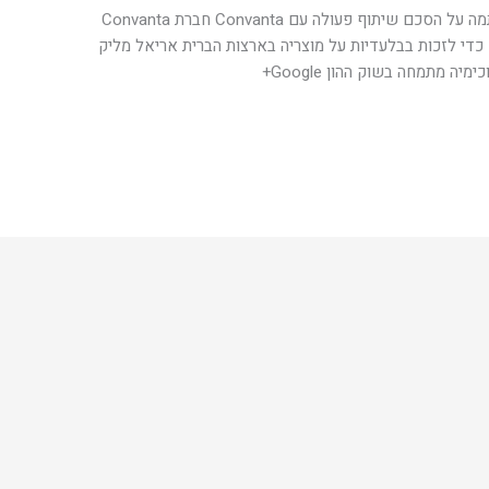
חברת גלובל אנרג'י בניהולו של אריאל מליק חתמה על הסכם שיתוף פעולה עם Convanta חברת Convanta
ובל אנרג'י 600 מפעלים תוך 10 שנים כדי לזכות בבלעדיות על מוצריה בארצות הברית אריאל מליק
ה מתמחה בשוק ההון Google+