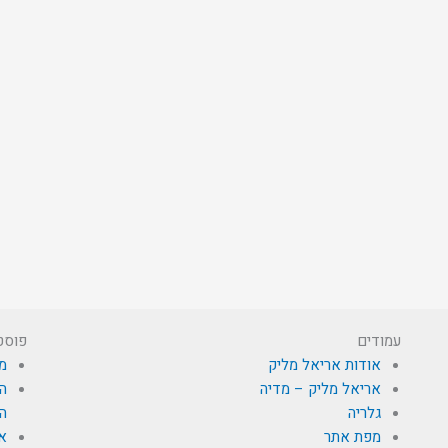
עמודים
פוסט
אודות אריאל מליק
מי
אריאל מליק – מדיה
הא
גלריה
הת
מפת אתר
א