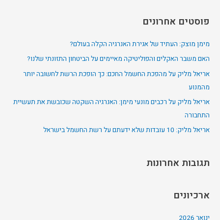
a
פוסטים אחרונים
r
c
מימן מוצק: העתיד של אגירת האנרגיה הקלה בעולם?
h
האם משבר האקלים והפוליטיקה מאיימים על הביטחון התזונתי שלנו?
f
אריאל מליק על מהפכת החשמל החכם: כך הופכת הרשת לחשובה יותר
o
מהמנוע
r
אריאל מליק על רכבים מונעי מימן: האנרגיה השקטה שכובשת את תעשיית
:
התחבורה
אריאל מליק: 10 עובדות שלא ידעתם על רשת החשמל בישראל
תגובות אחרונות
ארכיונים
ינואר 2026