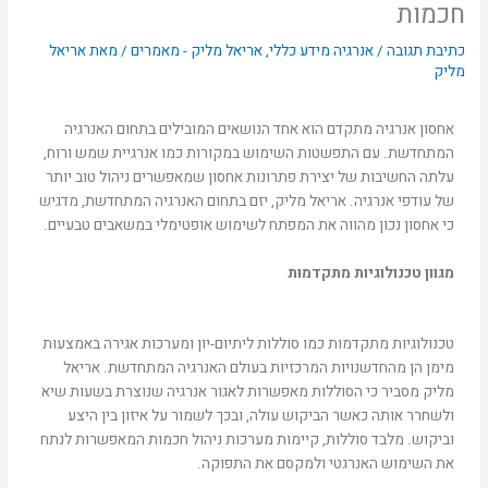
חכמות
כתיבת תגובה
/
אנרגיה מידע כללי
,
אריאל מליק - מאמרים
/ מאת
אריאל
מליק
אחסון אנרגיה מתקדם הוא אחד הנושאים המובילים בתחום האנרגיה
המתחדשת. עם התפשטות השימוש במקורות כמו אנרגיית שמש ורוח,
עלתה החשיבות של יצירת פתרונות אחסון שמאפשרים ניהול טוב יותר
של עודפי אנרגיה. אריאל מליק, יזם בתחום האנרגיה המתחדשת, מדגיש
כי אחסון נכון מהווה את המפתח לשימוש אופטימלי במשאבים טבעיים.
מגוון טכנולוגיות מתקדמות
טכנולוגיות מתקדמות כמו סוללות ליתיום-יון ומערכות אגירה באמצעות
מימן הן מהחדשנויות המרכזיות בעולם האנרגיה המתחדשת. אריאל
מליק מסביר כי הסוללות מאפשרות לאגור אנרגיה שנוצרת בשעות שיא
ולשחרר אותה כאשר הביקוש עולה, ובכך לשמור על איזון בין היצע
וביקוש. מלבד סוללות, קיימות מערכות ניהול חכמות המאפשרות לנתח
את השימוש האנרגטי ולמקסם את התפוקה.