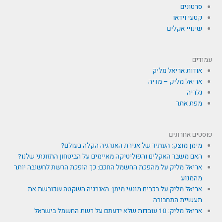
סרטונים
קטעי וידאו
שינויי אקלים
עמודים
אודות אריאל מליק
אריאל מליק – מדיה
גלריה
מפת אתר
פוסטים אחרונים
מימן מוצק: העתיד של אגירת האנרגיה הקלה בעולם?
האם משבר האקלים והפוליטיקה מאיימים על הביטחון התזונתי שלנו?
אריאל מליק על מהפכת החשמל החכם: כך הופכת הרשת לחשובה יותר
מהמנוע
אריאל מליק על רכבים מונעי מימן: האנרגיה השקטה שכובשת את
תעשיית התחבורה
אריאל מליק: 10 עובדות שלא ידעתם על רשת החשמל בישראל