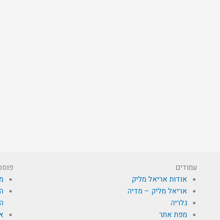
עמודים
פוסט
אודות אריאל מליק
מי
אריאל מליק – מדיה
הא
גלריה
הת
מפת אתר
א