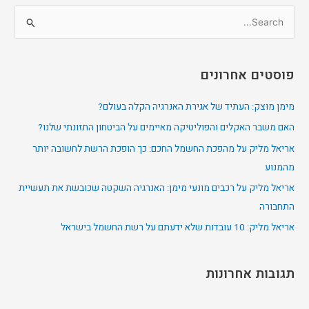
S
e
a
פוסטים אחרונים
r
c
מימן מוצק: העתיד של אגירת האנרגיה הקלה בעולם?
h
האם משבר האקלים והפוליטיקה מאיימים על הביטחון התזונתי שלנו?
f
אריאל מליק על מהפכת החשמל החכם: כך הופכת הרשת לחשובה יותר
o
מהמנוע
r
אריאל מליק על רכבים מונעי מימן: האנרגיה השקטה שכובשת את תעשיית
:
התחבורה
אריאל מליק: 10 עובדות שלא ידעתם על רשת החשמל בישראל
תגובות אחרונות