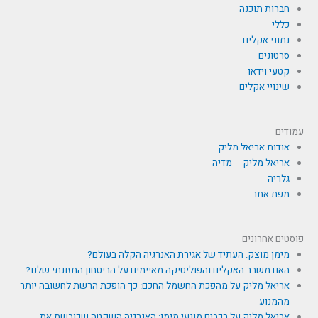
חברות תוכנה
כללי
נתוני אקלים
סרטונים
קטעי וידאו
שינויי אקלים
עמודים
אודות אריאל מליק
אריאל מליק – מדיה
גלריה
מפת אתר
פוסטים אחרונים
מימן מוצק: העתיד של אגירת האנרגיה הקלה בעולם?
האם משבר האקלים והפוליטיקה מאיימים על הביטחון התזונתי שלנו?
אריאל מליק על מהפכת החשמל החכם: כך הופכת הרשת לחשובה יותר
מהמנוע
אריאל מליק על רכבים מונעי מימן: האנרגיה השקטה שכובשת את