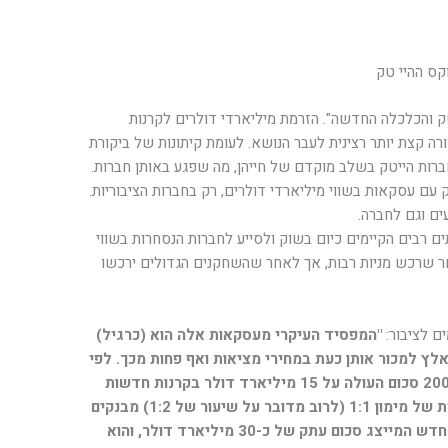
קס ההיי טק
ק והכלכלה החדשה". הזרמת מיליארדי דולרים לקרנות
ה קצת יותר רצינית לעבר הנושא. לעומת קיתונות של ביקורת
רות הייטק בשלב מוקדם של חייהן, מה שפגע באותן חברות.
י טק עם עסקאות בשווי מיליארדי דולרים, רק בחברות הציבוריות.
ם וגם לחברה.
ים רבים הקיימים כיום בשוק ולסייע לחברות הנסחרות בשווי
אחר שרכש מניות רבות, אך לאחר שהשחקנים הגדולים ירכשו
ם לציבור:
"המפסיד העיקרי מעסקאות אלה הוא (כרגיל)
אלץ למכור אותן כעת במחירי מציאות ואף פחות מכך. לפי
נתונים אחרונים הושקעו החל מאמצע שנת 2000 סכום העולה על 15 מיליארד דולר בקרנות חדשות
מסוג ה-LBO לטכנולוגיות. גם בהנחה שמרנית של מימון 1:1 (לרוב מדובר על שיעור של 1:2) מבנקים
ומגורמים פיננסיים, הרי שמדובר בשוק כסף חדש המייצג סכום עתק של כ-30 מיליארד דולר, והוא