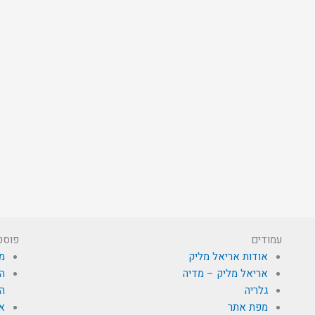
עמודים
פוסט
אודות אריאל מליק
מי
אריאל מליק – מדיה
הא
גלריה
הת
מפת אתר
א