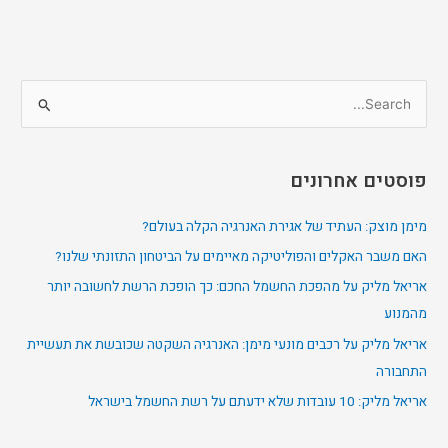
S
e
a
פוסטים אחרונים
r
c
מימן מוצק: העתיד של אגירת האנרגיה הקלה בעולם?
h
האם משבר האקלים והפוליטיקה מאיימים על הביטחון התזונתי שלנו?
f
אריאל מליק על מהפכת החשמל החכם: כך הופכת הרשת לחשובה יותר
o
מהמנוע
r
אריאל מליק על רכבים מונעי מימן: האנרגיה השקטה שכובשת את תעשיית
:
התחבורה
אריאל מליק: 10 עובדות שלא ידעתם על רשת החשמל בישראל