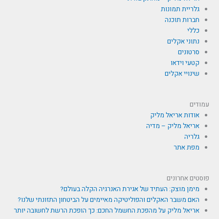
גלריית תמונות
חברות תוכנה
כללי
נתוני אקלים
סרטונים
קטעי וידאו
שינויי אקלים
עמודים
אודות אריאל מליק
אריאל מליק – מדיה
גלריה
מפת אתר
פוסטים אחרונים
מימן מוצק: העתיד של אגירת האנרגיה הקלה בעולם?
האם משבר האקלים והפוליטיקה מאיימים על הביטחון התזונתי שלנו?
אריאל מליק על מהפכת החשמל החכם: כך הופכת הרשת לחשובה יותר