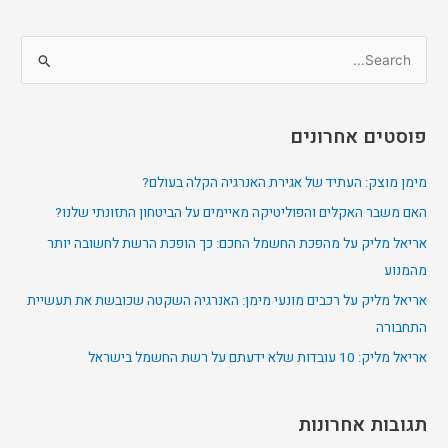
S
e
a
פוסטים אחרונים
r
c
מימן מוצק: העתיד של אגירת האנרגיה הקלה בעולם?
h
האם משבר האקלים והפוליטיקה מאיימים על הביטחון התזונתי שלנו?
f
אריאל מליק על מהפכת החשמל החכם: כך הופכת הרשת לחשובה יותר
o
מהמנוע
r
אריאל מליק על רכבים מונעי מימן: האנרגיה השקטה שכובשת את תעשיית
:
התחבורה
אריאל מליק: 10 עובדות שלא ידעתם על רשת החשמל בישראל
תגובות אחרונות