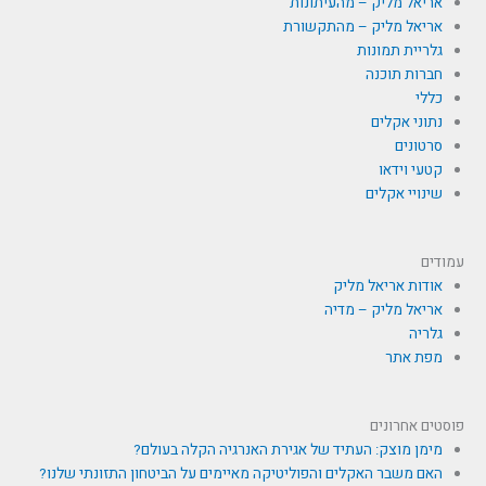
אריאל מליק – מהעיתונות
אריאל מליק – מהתקשורת
גלריית תמונות
חברות תוכנה
כללי
נתוני אקלים
סרטונים
קטעי וידאו
שינויי אקלים
עמודים
אודות אריאל מליק
אריאל מליק – מדיה
גלריה
מפת אתר
פוסטים אחרונים
מימן מוצק: העתיד של אגירת האנרגיה הקלה בעולם?
האם משבר האקלים והפוליטיקה מאיימים על הביטחון התזונתי שלנו?