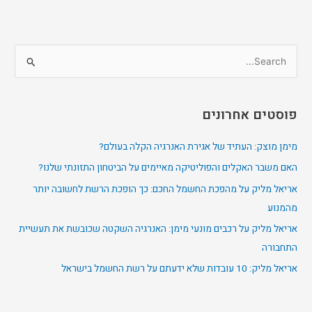
S
e
a
פוסטים אחרונים
r
c
מימן מוצק: העתיד של אגירת האנרגיה הקלה בעולם?
h
האם משבר האקלים והפוליטיקה מאיימים על הביטחון התזונתי שלנו?
f
אריאל מליק על מהפכת החשמל החכם: כך הופכת הרשת לחשובה יותר
o
מהמנוע
r
אריאל מליק על רכבים מונעי מימן: האנרגיה השקטה שכובשת את תעשיית
:
התחבורה
אריאל מליק: 10 עובדות שלא ידעתם על רשת החשמל בישראל