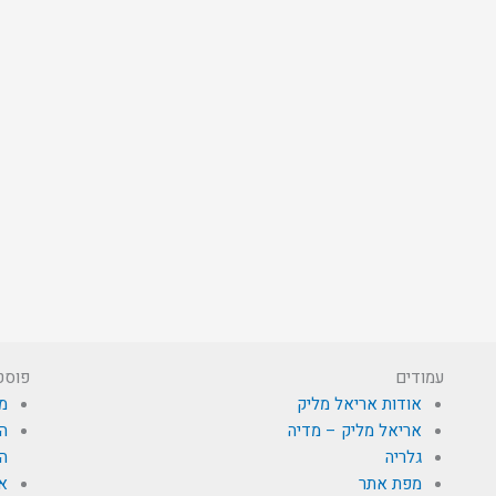
עמודים
פוסט
אודות אריאל מליק
מי
אריאל מליק – מדיה
הא
גלריה
הת
מפת אתר
א