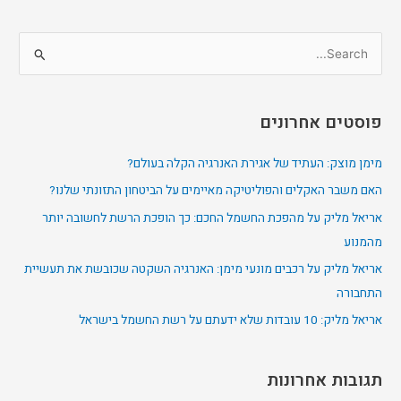
S
e
a
פוסטים אחרונים
r
c
מימן מוצק: העתיד של אגירת האנרגיה הקלה בעולם?
h
האם משבר האקלים והפוליטיקה מאיימים על הביטחון התזונתי שלנו?
f
אריאל מליק על מהפכת החשמל החכם: כך הופכת הרשת לחשובה יותר
o
מהמנוע
r
אריאל מליק על רכבים מונעי מימן: האנרגיה השקטה שכובשת את תעשיית
:
התחבורה
אריאל מליק: 10 עובדות שלא ידעתם על רשת החשמל בישראל
תגובות אחרונות