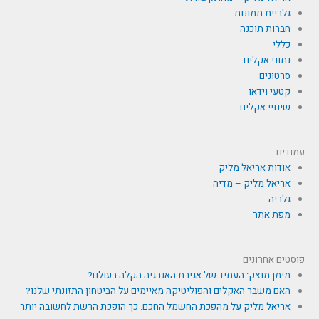
גלריית תמונות
חברות תוכנה
כללי
נתוני אקלים
סרטונים
קטעי וידאו
שינויי אקלים
עמודים
אודות אריאל מליק
אריאל מליק – מדיה
גלריה
מפת אתר
פוסטים אחרונים
מימן מוצק: העתיד של אגירת האנרגיה הקלה בעולם?
האם משבר האקלים והפוליטיקה מאיימים על הביטחון התזונתי שלנו?
אריאל מליק על מהפכת החשמל החכם: כך הופכת הרשת לחשובה יותר