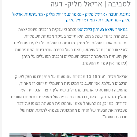
לסביבה | אריאל מליק- דעה
כתיבת תגובה
/
אריאל מליק - מאמרים
,
אריאל מליק - מהעיתונות
,
אריאל
מליק - מהתקשורת
/ מאת
אריאל מליק
במאמר שיצא בעיתון כלכליסט
נכתב כי ענקית הרכבים טיוטה יצאה
בהצהרה כי עד שנת 2035 היא תייצר בעיקר מכוניות חשמליות
ומכוניות אשר פועלות על מימן. מכוניות הפועלות על דלקים פוסיליים
לא יצאו כמובן מכל שימוש, וזאת בשל הסיבה שבמדינות המתפתחות
אין תשתית מתאימה לרכבים חשמליים ורכבים הפועלים על מימן
(כלומר, אין עמדות הטענה).
אריאל מליק: "עוד 10-15 מכוניות שנוסעות על מימן יכנסו חזק לשוק
הרכבים העולמי. אני חושב כי המכוניות החשמליות יישארו מאחור,
מהסיבה הפשוטה כי אנשים מתחילים שתהליך ייצור הבטרייה היא
תהליך מזהם ויקר מאוד, בו מעורכת כרייה של משאבים טבעיים חשובים
ונדירים. כמו כן, גם החשמל עצמו שהמכונית מטעינה בסופו של דבר
מעבירה את הבעיה של הזיהום מהמכונית עצמה- לתחנת הכוח של
חברת החשמל".