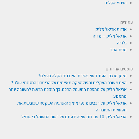
שינויי אקלים
עמודים
אודות אריאל מליק
אריאל מליק – מדיה
גלריה
מפת אתר
פוסטים אחרונים
מימן מוצק: העתיד של אגירת האנרגיה הקלה בעולם?
האם משבר האקלים והפוליטיקה מאיימים על הביטחון התזונתי שלנו?
אריאל מליק על מהפכת החשמל החכם: כך הופכת הרשת לחשובה יותר
מהמנוע
אריאל מליק על רכבים מונעי מימן: האנרגיה השקטה שכובשת את
תעשיית התחבורה
אריאל מליק: 10 עובדות שלא ידעתם על רשת החשמל בישראל