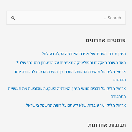
S
e
a
פוסטים אחרונים
r
c
מימן מוצק: העתיד של אגירת האנרגיה הקלה בעולם?
h
האם משבר האקלים והפוליטיקה מאיימים על הביטחון התזונתי שלנו?
f
אריאל מליק על מהפכת החשמל החכם: כך הופכת הרשת לחשובה יותר
o
מהמנוע
r
אריאל מליק על רכבים מונעי מימן: האנרגיה השקטה שכובשת את תעשיית
:
התחבורה
אריאל מליק: 10 עובדות שלא ידעתם על רשת החשמל בישראל
תגובות אחרונות