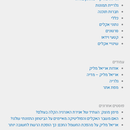
גלריית תמונות
חברות תוכנה
כללי
נתוני אקלים
סרטונים
קטעי וידאו
שינויי אקלים
עמודים
אודות אריאל מליק
אריאל מליק – מדיה
גלריה
מפת אתר
פוסטים אחרונים
מימן מוצק: העתיד של אגירת האנרגיה הקלה בעולם?
האם משבר האקלים והפוליטיקה מאיימים על הביטחון התזונתי שלנו?
אריאל מליק על מהפכת החשמל החכם: כך הופכת הרשת לחשובה יותר