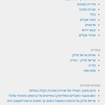
גלריית תמונות
חברות תוכנה
כללי
נתוני אקלים
סרטונים
קטעי וידאו
שינויי אקלים
עמודים
אודות אריאל מליק
אריאל מליק – מדיה
גלריה
מפת אתר
פוסטים אחרונים
מימן מוצק: העתיד של אגירת האנרגיה הקלה בעולם?
האם משבר האקלים והפוליטיקה מאיימים על הביטחון התזונתי שלנו?
אריאל מליק על מהפכת החשמל החכם: כך הופכת הרשת לחשובה יותר