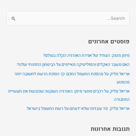
S
e
a
פוסטים אחרונים
r
c
מימן מוצק: העתיד של אגירת האנרגיה הקלה בעולם?
h
האם משבר האקלים והפוליטיקה מאיימים על הביטחון התזונתי שלנו?
f
אריאל מליק על מהפכת החשמל החכם: כך הופכת הרשת לחשובה יותר
o
מהמנוע
r
אריאל מליק על רכבים מונעי מימן: האנרגיה השקטה שכובשת את תעשיית
:
התחבורה
אריאל מליק: 10 עובדות שלא ידעתם על רשת החשמל בישראל
תגובות אחרונות