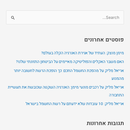
S
e
a
פוסטים אחרונים
r
c
מימן מוצק: העתיד של אגירת האנרגיה הקלה בעולם?
h
האם משבר האקלים והפוליטיקה מאיימים על הביטחון התזונתי שלנו?
f
אריאל מליק על מהפכת החשמל החכם: כך הופכת הרשת לחשובה יותר
o
מהמנוע
r
אריאל מליק על רכבים מונעי מימן: האנרגיה השקטה שכובשת את תעשיית
:
התחבורה
אריאל מליק: 10 עובדות שלא ידעתם על רשת החשמל בישראל
תגובות אחרונות