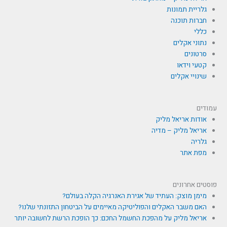
גלריית תמונות
חברות תוכנה
כללי
נתוני אקלים
סרטונים
קטעי וידאו
שינויי אקלים
עמודים
אודות אריאל מליק
אריאל מליק – מדיה
גלריה
מפת אתר
פוסטים אחרונים
מימן מוצק: העתיד של אגירת האנרגיה הקלה בעולם?
האם משבר האקלים והפוליטיקה מאיימים על הביטחון התזונתי שלנו?
אריאל מליק על מהפכת החשמל החכם: כך הופכת הרשת לחשובה יותר