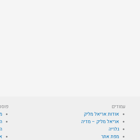
עמודים
פוסט
אודות אריאל מליק
מי
אריאל מליק – מדיה
הא
גלריה
הת
מפת אתר
א