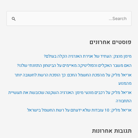
S
e
a
פוסטים אחרונים
r
c
מימן מוצק: העתיד של אגירת האנרגיה הקלה בעולם?
h
האם משבר האקלים והפוליטיקה מאיימים על הביטחון התזונתי שלנו?
f
אריאל מליק על מהפכת החשמל החכם: כך הופכת הרשת לחשובה יותר
o
מהמנוע
r
אריאל מליק על רכבים מונעי מימן: האנרגיה השקטה שכובשת את תעשיית
:
התחבורה
אריאל מליק: 10 עובדות שלא ידעתם על רשת החשמל בישראל
תגובות אחרונות