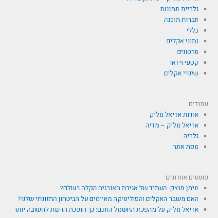
גלריית תמונות
חברות תוכנה
כללי
נתוני אקלים
סרטונים
קטעי וידאו
שינויי אקלים
עמודים
אודות אריאל מליק
אריאל מליק – מדיה
גלריה
מפת אתר
פוסטים אחרונים
מימן מוצק: העתיד של אגירת האנרגיה הקלה בעולם?
האם משבר האקלים והפוליטיקה מאיימים על הביטחון התזונתי שלנו?
אריאל מליק על מהפכת החשמל החכם: כך הופכת הרשת לחשובה יותר