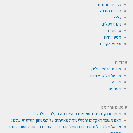
גלריית תמונות
חברות תוכנה
כללי
נתוני אקלים
סרטונים
קטעי וידאו
שינויי אקלים
עמודים
אודות אריאל מליק
אריאל מליק – מדיה
גלריה
מפת אתר
פוסטים אחרונים
מימן מוצק: העתיד של אגירת האנרגיה הקלה בעולם?
האם משבר האקלים והפוליטיקה מאיימים על הביטחון התזונתי שלנו?
אריאל מליק על מהפכת החשמל החכם: כך הופכת הרשת לחשובה יותר