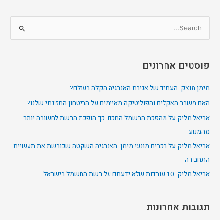
S
e
a
פוסטים אחרונים
r
c
מימן מוצק: העתיד של אגירת האנרגיה הקלה בעולם?
h
האם משבר האקלים והפוליטיקה מאיימים על הביטחון התזונתי שלנו?
f
אריאל מליק על מהפכת החשמל החכם: כך הופכת הרשת לחשובה יותר
o
מהמנוע
r
אריאל מליק על רכבים מונעי מימן: האנרגיה השקטה שכובשת את תעשיית
:
התחבורה
אריאל מליק: 10 עובדות שלא ידעתם על רשת החשמל בישראל
תגובות אחרונות