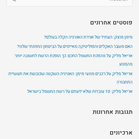
S
e
a
פוסטים אחרונים
r
c
מימן מוצק: העתיד של אגירת האנרגיה הקלה בעולם?
h
האם משבר האקלים והפוליטיקה מאיימים על הביטחון התזונתי שלנו?
f
אריאל מליק על מהפכת החשמל החכם: כך הופכת הרשת לחשובה יותר
o
מהמנוע
r
אריאל מליק על רכבים מונעי מימן: האנרגיה השקטה שכובשת את תעשיית
:
התחבורה
אריאל מליק: 10 עובדות שלא ידעתם על רשת החשמל בישראל
תגובות אחרונות
ארכיונים