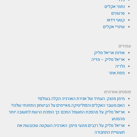
כללי
נתוני אקלים
סרטונים
קטעי וידאו
שינויי אקלים
עמודים
אודות אריאל מליק
אריאל מליק – מדיה
גלריה
מפת אתר
פוסטים אחרונים
מימן מוצק: העתיד של אגירת האנרגיה הקלה בעולם?
האם משבר האקלים והפוליטיקה מאיימים על הביטחון התזונתי שלנו?
אריאל מליק על מהפכת החשמל החכם: כך הופכת הרשת לחשובה יותר
מהמנוע
אריאל מליק על רכבים מונעי מימן: האנרגיה השקטה שכובשת את
תעשיית התחבורה