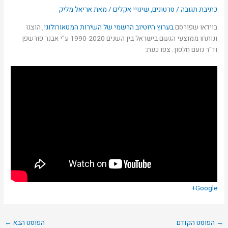
כתיבת תגובה
/
סרטונים
,
שינויי אקלים
/ מאת
אריאל מליק
בוידאו שפורסם
בערוץ היוטיוב הרשמי של השירות המטאורולוג
י, הוצגו
ונותחו ממוצעי הגשם בישראל בין השנים 1990-2020 ע"י אבנר פורשפן
וד"ר נועם חלפון. צפו כעת:
Google+
→
הפוסט הקודם
הפוסט הבא
←