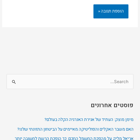
S
e
a
פוסטים אחרונים
r
c
מימן מוצק: העתיד של אגירת האנרגיה הקלה בעולם?
h
האם משבר האקלים והפוליטיקה מאיימים על הביטחון התזונתי שלנו?
f
אריאל מליק על מהפכת החשמל החכם: כך הופכת הרשת לחשובה יותר