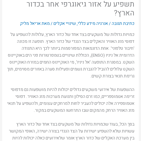
תשפיע על אזור גיאוגרפי אחר בכדור
הארץ?
כתיבת תגובה
/
אנרגיה מידע כללי
,
שינויי אקלים
/ מאת
אריאל מליק
כמויות גדולות של משקעים בצד אחד של כדור הארץ, עלולות להשפיע על
דפוסי מזג האוויר והאקלים בצד הנגדי של כדור הארץ. תופעה זו מכונה
'חיבור טלפוני'. אחת הדוגמאות המפורסמות ביותר לכך היא התנודה
הדרומית אל ניניו (ENSO), הכוללת שינויים בטמפרטורות פני הים באוקיינוס
השקט. במסגרת התופעה 'אל ניניו', מי האוקיינוס החמים במזרח האוקיינוס
השקט עלולים להוביל להגברת גשמים ופעילות סערה באזורים מסוימים, תוך
גרימת תנאי בצורת קשים.
ההשפעות של אירועי משקעים גדולים יכולות להיות מושפעות גם מדפוסי
זרימה אטמוספריים, כמו זרם הסילון ותנועת מערכות מזג האוויר. דפוסי
אטמוספירה אלה יכולים להעביר לחות למרחקים עצומים, ולהשפיע על תנאי
מזג האוויר הרחק מהמקום שבו התרחשו המשקעים במקור.
בסך הכל, בעוד שכמויות גדולות של משקעים בצד אחד של כדור הארץ
עשויות שלא להשפיע ישירות על הצד הנגדי בצורה ישירה, האופי המקושר
בין מערכת האקלים של כדור הארץ אומר שלאירועים כאלה יכולות להיות