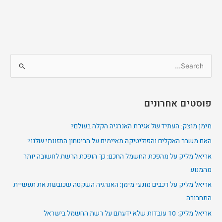
S
e
a
פוסטים אחרונים
r
c
מימן מוצק: העתיד של אגירת האנרגיה הקלה בעולם?
h
האם משבר האקלים והפוליטיקה מאיימים על הביטחון התזונתי שלנו?
f
אריאל מליק על מהפכת החשמל החכם: כך הופכת הרשת לחשובה יותר
o
מהמנוע
r
אריאל מליק על רכבים מונעי מימן: האנרגיה השקטה שכובשת את תעשיית
:
התחבורה
אריאל מליק: 10 עובדות שלא ידעתם על רשת החשמל בישראל