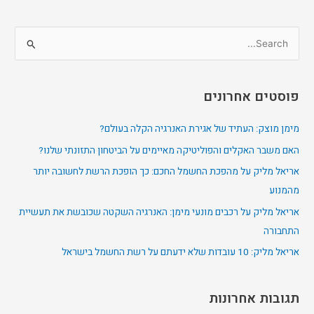
S
e
a
פוסטים אחרונים
r
c
מימן מוצק: העתיד של אגירת האנרגיה הקלה בעולם?
h
האם משבר האקלים והפוליטיקה מאיימים על הביטחון התזונתי שלנו?
f
אריאל מליק על מהפכת החשמל החכם: כך הופכת הרשת לחשובה יותר
o
מהמנוע
r
אריאל מליק על רכבים מונעי מימן: האנרגיה השקטה שכובשת את תעשיית
:
התחבורה
אריאל מליק: 10 עובדות שלא ידעתם על רשת החשמל בישראל
תגובות אחרונות