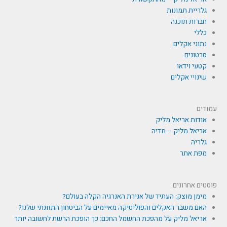
גלריית תמונות
חברות תוכנה
כללי
נתוני אקלים
סרטונים
קטעי וידאו
שינויי אקלים
עמודים
אודות אריאל מליק
אריאל מליק – מדיה
גלריה
מפת אתר
פוסטים אחרונים
מימן מוצק: העתיד של אגירת האנרגיה הקלה בעולם?
האם משבר האקלים והפוליטיקה מאיימים על הביטחון התזונתי שלנו?
אריאל מליק על מהפכת החשמל החכם: כך הופכת הרשת לחשובה יותר